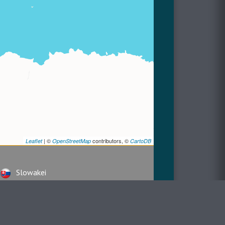
| ©
contributors, ©
Leaflet
OpenStreetMap
CartoDB
Slowakei
Spanien
Tschechische Republik
Ungarn