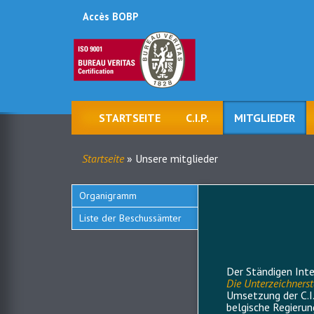
Accès BOBP
Menu
du
compte
de
STARTSEITE
C.I.P.
MITGLIEDER
l'utilisateur
Navigation
principale
Startseite
Unsere mitglieder
Breadcrumb
Organigramm
Menu
Liste der Beschussämter
Nos
membres
Der Ständigen Int
Die Unterzeichner
Umsetzung der C.I.
belgische Regierun