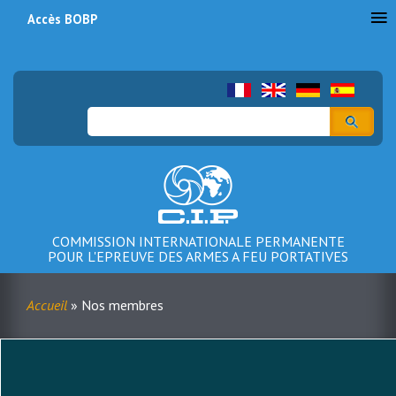
Accès BOBP
Menu
du
compte
Rechercher
de
l'utilisateur
COMMISSION INTERNATIONALE PERMANENTE
POUR L'EPREUVE DES ARMES A FEU PORTATIVES
Accueil
Nos membres
Fil
d'Ariane