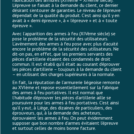
fabrication des armures (XIIIème – XIVème siècle).
L’épreuve se faisait à la demande du client, ce dernier
désirant s’entourer de garanties. Le niveau de l’épreuve
dépendait de la qualité du produit. C’est ainsi qu’il y en
avait à « demi épreuve », à « l’épreuve » et à « toute
épreuve ».
Avec l’apparition des armes à feu (XIVème siècle) se
pose le problème de la sécurité des utilisateurs.
L’avènement des armes à feu pose avec plus d’acuité
encore le problème de la sécurité des utilisateurs. Ne
dit-on pas, en effet, que les premiers servants des
pièces d’artillerie étaient des condamnés de droit
commun. Il est établi qu’il était au courant d’éprouver
les pièces d’artillerie – toujours à la demande du client
– en utilisant des charges supérieures à la normale.
En fait, la réputation de l’armurerie liégeoise remonte
au XVIème et repose essentiellement sur la fabrique
des armes à feu portatives. Il est normal que
l’habitude d’éprouver les pièces d’artillerie aille se
poursuivre pour les armes à feu portatives. C’est ainsi
qu’il y eut, à Liège, des dizaines de particuliers, des
éprouveurs, qui, à la demande des acheteurs,
éprouvaient les armes à feu. On peut évidemment
supposer que bon nombre d’armes évitaient l’épreuve
et surtout celles de moins bonne facture.