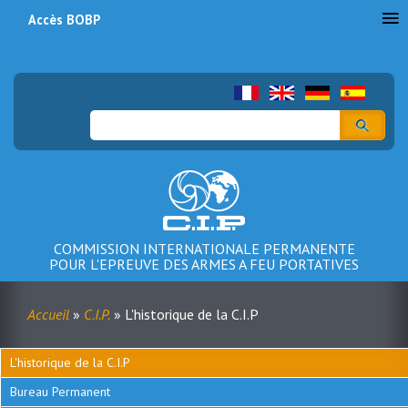
Accès BOBP
Menu
du
compte
Rechercher
de
l'utilisateur
COMMISSION INTERNATIONALE PERMANENTE
POUR L'EPREUVE DES ARMES A FEU PORTATIVES
Accueil
C.I.P.
L'historique de la C.I.P
Fil
d'Ariane
L'historique de la C.I.P
Menu
Bureau Permanent