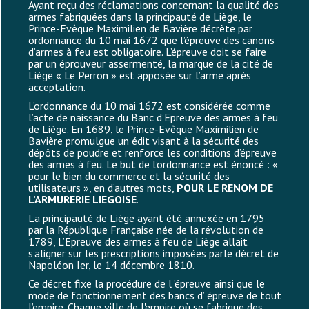
Ayant reçu des réclamations concernant la qualité des
armes fabriquées dans la principauté de Liège, le
Prince-Evêque Maximilien de Bavière décrète par
ordonnance du 10 mai 1672 que l’épreuve des canons
d’armes à feu est obligatoire. L’épreuve doit se faire
par un éprouveur assermenté, la marque de la cité de
Liège « Le Perron » est apposée sur l’arme après
acceptation.
L’ordonnance du 10 mai 1672 est considérée comme
l’acte de naissance du Banc d’Epreuve des armes à feu
de Liège. En 1689, le Prince-Evêque Maximilien de
Bavière promulgue un édit visant à la sécurité des
dépôts de poudre et renforce les conditions d’épreuve
des armes à feu. Le but de l’ordonnance est énoncé : «
pour le bien du commerce et la sécurité des
utilisateurs », en d’autres mots,
POUR LE RENOM DE
L’ARMURERIE LIEGOISE
.
La principauté de Liège ayant été annexée en 1795
par la République Française née de la révolution de
1789, L’Epreuve des armes à feu de Liège allait
s'aligner sur les prescriptions imposées parle décret de
Napoléon Ier, le 14 décembre 1810.
Ce décret fixe la procédure de l ’épreuve ainsi que le
mode de fonctionnement des bancs d’ épreuve de tout
l’empire. Chaque ville de l'empire où se fabrique des