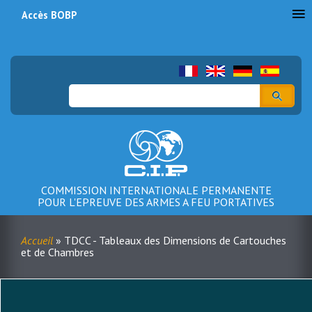
Accès BOBP
Menu
du
compte
Rechercher
de
l'utilisateur
COMMISSION INTERNATIONALE PERMANENTE
POUR L'EPREUVE DES ARMES A FEU PORTATIVES
Accueil
TDCC - Tableaux des Dimensions de Cartouches
et de Chambres
Fil
d'Ariane